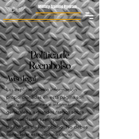
Military Training Program
Política de
Reembolso
Aviso legal
Las explicaciones e información
proporcionadas en esta página son
solo explicaciones e información
generales y a grandes rasgos sobre
cómo redactar tu propio documento
de Política de Reembolso. No debes
considerar este artículo como