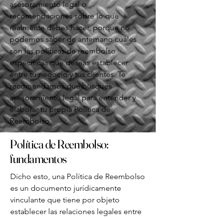
asesoramiento legal o
recomendaciones sobre lo que
realmente debes hacer, porque no
podemos saber de antemano cuáles
son las políticas de reembolso
específicas que deseas establecer
entre tu negocio y tus clientes. Te
recomendamos que busques
asesoramiento legal para entender y
elaborar tu propia Política de
Reembolso.
Política de Reembolso:
fundamentos
Dicho esto, una Política de Reembolso
es un documento jurídicamente
vinculante que tiene por objeto
establecer las relaciones legales entre