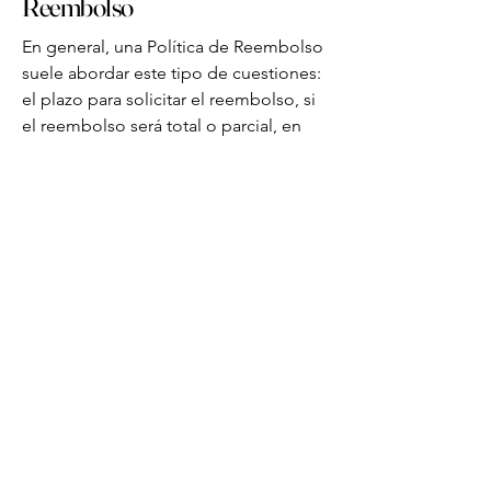
Reembolso
En general, una Política de Reembolso
suele abordar este tipo de cuestiones:
el plazo para solicitar el reembolso, si
el reembolso será total o parcial, en
qué condiciones recibirá el cliente el
reembolso y mucho más.
MILITARY TRAINING
PROGRAM
+57 313 452-0568
615 Herndon Ave
Orlando Fl, 32803
www.mtp-ofs.com
Contact Us